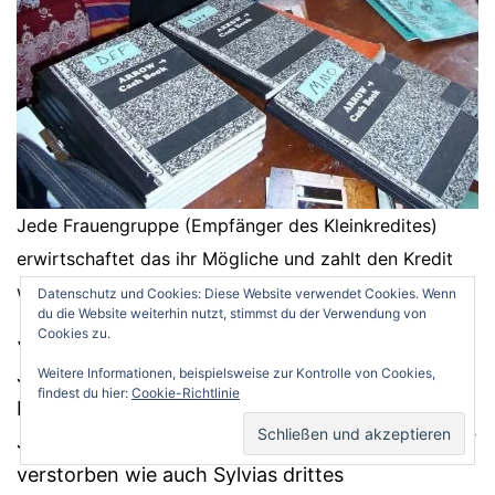
Jede Frauengruppe (Empfänger des Kleinkredites)
erwirtschaftet das ihr Mögliche und zahlt den Kredit
wochenweise zurück.
Datenschutz und Cookies: Diese Website verwendet Cookies. Wenn
du die Website weiterhin nutzt, stimmst du der Verwendung von
Josephina
Cookies zu.
Josephina und ihre Tochter Sylvia (im Bild) sind
Weitere Informationen, beispielsweise zur Kontrolle von Cookies,
findest du hier:
Cookie-Richtlinie
beide HIV positiv und immer wieder sehr krank.
Josephina drei jüngste Kinder sind bereits an HIV
verstorben wie auch Sylvias drittes