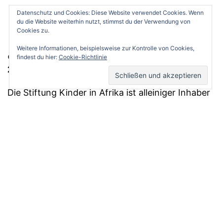
Datenschutz und Cookies: Diese Website verwendet Cookies. Wenn
du die Website weiterhin nutzt, stimmst du der Verwendung von
Cookies zu.
Weitere Informationen, beispielsweise zur Kontrolle von Cookies,
© Stiftung Kinder in Afrika, 21465 Reinbek,
findest du hier:
Cookie-Richtlinie
2026
Die Stiftung Kinder in Afrika ist alleiniger Inhaber
der auf dieser Website erhobenen Informationen.
Wir veröffentlichen nur Informationen, die uns
helfen, den Service für Sie zu verbessern.
Impressum
Stolz präsentiert von
WordPress
.