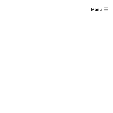
Zum
Menü
Inhalt
springen
Stiftung
Kinder
in
Afrika
-
Eine
gemeinnützige
Organisation
seit
1984