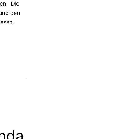
ben. Die
 und den
lesen
en
anda