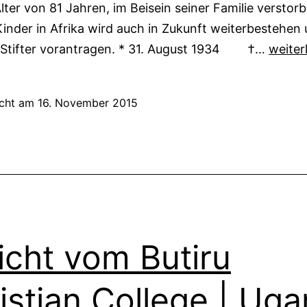
lter von 81 Jahren, im Beisein seiner Familie verstor
Kinder in Afrika wird auch in Zukunft weiterbestehen
Trauer
r Stifter vorantragen. * 31. August 1934 †…
weiter
um
unser
icht am
16. November 2015
Stifter
Horst
W.
Zillmer
icht vom Butiru
istian College | Ug